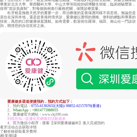
數十倍的視野下操作，能更清晰地處理細微、彎曲或鈣化的根管結構。其醫生團隊由
畢業於北京大學、華西醫科大學、中山大學等院校的碩博醫生領銜，臨床經驗豐富，
採用“首診負責制”，對每個病例進行嚴格把關，保障診療質量。
杜牙根是挽救天然牙的重要一步，而治療後的妥善保護同樣不容忽視。無論您是
居住在深圳本地，還是從香港跨境求診，愛康健以透明的價格、便利的網點和專業的
技術，爲您的口腔健康保駕護航。如有需要，歡迎前往羅湖、福田、南山任一門診諮
詢，開啓您的自信笑容之旅。
愛康健多渠道便捷預約，預約方式如下：
1、預約電話：
0755-61302632(大陸)/ 00852-62157070(香港)
2、
WhatsApp：+8614775988935
3、愛康健官方網站：www.ckj100.com
到院告知->從優化官網看到活動過來
4、官方微信小程序：搜索【深圳愛康健齒科】進入完成預約
看牙活动
点击获取详情
了解价格
获取看牙费用
相关阅读