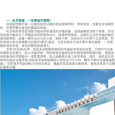
一、杜牙根後，一定要做牙套嗎?
這個疑問幾乎每一位接受根管治療的朋友都會問到。簡單來說，答案並非強制性
的，但通常醫生會強烈建議這樣做。
杜牙根的原理是清除牙齒內部受感染的牙髓組織，這樣做雖然消除了疼痛，但也
意味著牙齒失去了牙髓提供的營養和水分。隨著時間推移，這種失去活性牙齒的脆性
會明顯增加，就像一棵失去水分的大樹，韌性下降，容易在外力作用下出現劈裂。對
於承擔大部分咀嚼壓力的後牙(磨牙)來說，尤其容易在不知不覺中發生縱裂，一旦裂
縫延伸到牙根，保住的難度就會增大。
牙套(牙冠)的作用，就是為這顆變得脆弱的牙齒提供有效的保護。它能均勻分散
咀嚼產生的應力，防止牙齒劈裂，同時恢復牙齒原有的外觀形態和咀嚼功能，還能為
內部脆弱的牙體提供一道堅實屏障，防止細菌再次侵入根管系統。因此，雖然並非所
有情況都必須做牙套(例如前牙缺損範圍很小且咬合力不大時，醫生可能評估後建議暫
緩)，但對後牙和缺損較大的情況來說，佩戴牙套是保護治療效果、避免未來更大花費
的重要步驟。