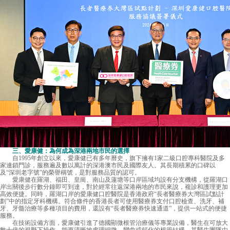
三、愛康健：為何成為深港兩地市民的選擇
自1995年創立以來，愛康健已有多年曆史，旗下擁有1家二級口腔專科醫院及多
家連鎖門診，服務遍及數以萬計的深港澳市民及國際友人。其長期積累的口碑以
及“深圳老字號”的榮譽稱號，是對服務品質的認可。
愛康健
在羅湖、福田、皇崗、南山及蓮塘等口岸區域均設有分支機構，從羅湖口
岸出關後步行數分鐘即可到達，對於經常往返深港兩地的市民來說，複診和護理更加
高效便捷。同時，羅湖口岸的愛康健口腔醫院是香港政府“長者醫療券大灣區試點計
劃”中的指定牙科機構。符合條件的香港長者可使用醫療券支付口腔檢查、洗牙、補
牙、牙髓治療等多種項目的費用，還設有“長者醫療券快速通道”，提供一站式的便捷
服務。
在技術設備方面，愛康健引進了德國顯微根管治療儀等專業設備，醫生在可放大