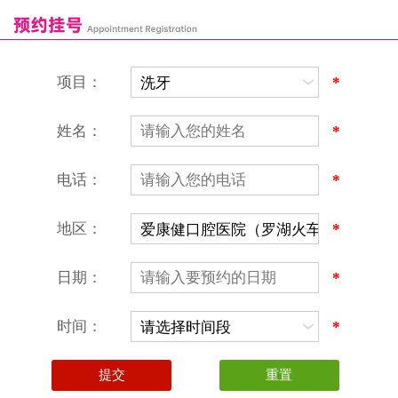
恒洁口腔门诊部
恒乐口腔诊所
富港口腔诊所
项目：
*
姓名：
*
电话：
*
地区：
*
深圳爱康健口腔医院
地址：深圳市罗湖区建设路罗湖火车站大楼C区1-2楼北侧、4-8楼
营业时间：9:00-18:00
日期：
*
（节假日照常上班）
香港电话：00852-62157070
深圳电话：0755-61302632
时间：
*
微信线上预约：aikangjian1995
微信小程序：爱康健齿科
爱康健官方网站：www.ckj100.com
本网站信息仅供参考，不作为诊疗及医疗根据
深圳爱康健口腔医院版权所有 粤ICP备12058131号-2
粤(B)广[2026]第07-22-878号