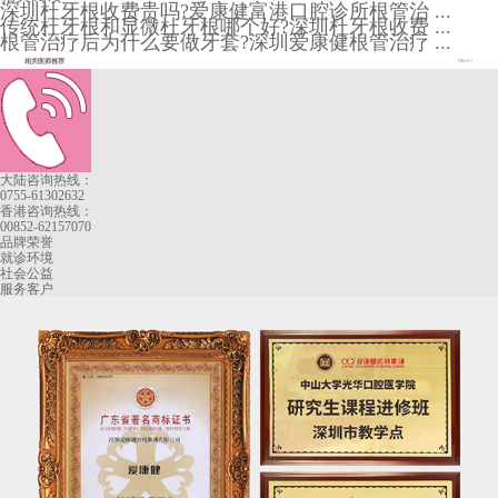
深圳杜牙根收费贵吗?爱康健富港口腔诊所根管治 ...
传统杜牙根和显微杜牙根哪个好?深圳杜牙根收费 ...
根管治疗后为什么要做牙套?深圳爱康健根管治疗 ...
相关医师推荐
More+
大陆咨询热线：
0755-61302632
香港咨询热线：
00852-62157070
品牌荣誉
就诊环境
社会公益
服务客户