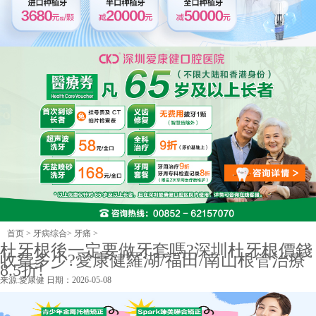
首页
>
牙病综合
>
牙痛
>
杜牙根後一定要做牙套嗎?深圳杜牙根價錢
收費多少?愛康健羅湖/福田/南山根管治療
8.5折!
来源:
愛康健
日期：2026-05-08