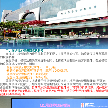
二、
深圳杜牙根價錢
收費參考
在深圳，根管治療的費用並非固定不變，主要受牙齒位置、治療難度以及所選用
的技術影響。
在愛康健，根管治療的價格透明公開，收費標準主要區分前牙與後牙、普通根管
治療與顯微根管治療。例如：
·根管治療熱牙膠充填(前牙)：1500元/顆;
·根管治療熱牙膠充填(前磨牙、磨牙)：2000元/顆;
·顯微根管治療(前牙)：2000元/顆;
·顯微根管治療(後牙)：3000元/顆。
需要特別說明的是，上述費用僅指根管治療本身。杜牙根的費用和牙套(牙冠)的
費用是兩個獨立的部分。如果需要更清晰的視野來處理複雜病例，選擇顯微根管治療
會是更具準確性的選項。
目前預約到愛康健進行杜牙根，可享8.5折的活動。另外還有
生物合金烤瓷牙880元/顆，格萊美全瓷牙2580元/顆，鋯美全瓷牙1680元/顆，活動時間
截止到2026年6月30日。