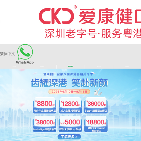
繁体中文
|
|
|
|
爱康健品牌
医师团队
长者医疗券
看牙活动
来院路线