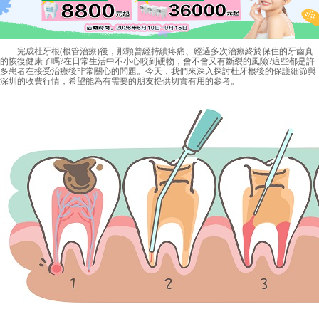
完成杜牙根(根管治療)後，那顆曾經持續疼痛、經過多次治療終於保住的牙齒真
的恢復健康了嗎?在日常生活中不小心咬到硬物，會不會又有斷裂的風險?這些都是許
多患者在接受治療後非常關心的問題。今天，我們來深入探討杜牙根後的保護細節與
深圳的收費行情，希望能為有需要的朋友提供切實有用的參考。