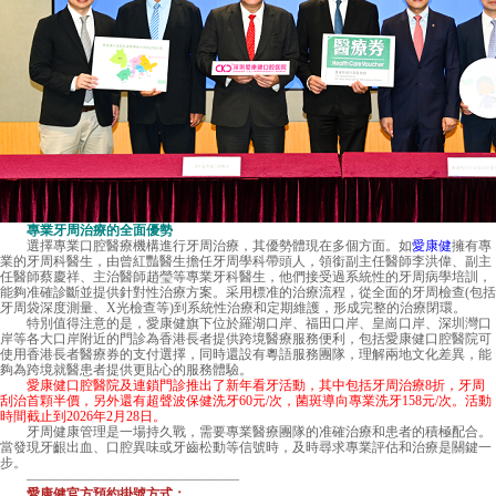
專業牙周治療的全面優勢
選擇專業口腔醫療機構進行牙周治療，其優勢體現在多個方面。如
愛康健
擁有專
業的牙周科醫生，由曾紅豔醫生擔任牙周學科帶頭人，領銜副主任醫師李洪偉、副主
任醫師蔡慶祥、主治醫師趙瑩等專業牙科醫生，他們接受過系統性的牙周病學培訓，
能夠准確診斷並提供針對性治療方案。采用標准的治療流程，從全面的牙周檢查(包括
牙周袋深度測量、X光檢查等)到系統性治療和定期維護，形成完整的治療閉環。
特別值得注意的是，愛康健旗下位於羅湖口岸、福田口岸、皇崗口岸、深圳灣口
岸等各大口岸附近的門診為香港長者提供跨境醫療服務便利，包括愛康健口腔醫院可
使用香港長者醫療券的支付選擇，同時還設有粵語服務團隊，理解兩地文化差異，能
夠為跨境就醫患者提供更貼心的服務體驗。
愛康健口腔醫院及連鎖門診推出了新年看牙活動，其中包括牙周治療8折，牙周
刮治首顆半價，另外還有超聲波保健洗牙60元/次，菌斑導向專業洗牙158元/次。活動
時間截止到2026年2月28日。
牙周健康管理是一場持久戰，需要專業醫療團隊的准確治療和患者的積極配合。
當發現牙齦出血、口腔異味或牙齒松動等信號時，及時尋求專業評估和治療是關鍵一
步。
————————————————
愛康健官方預約掛號方式：