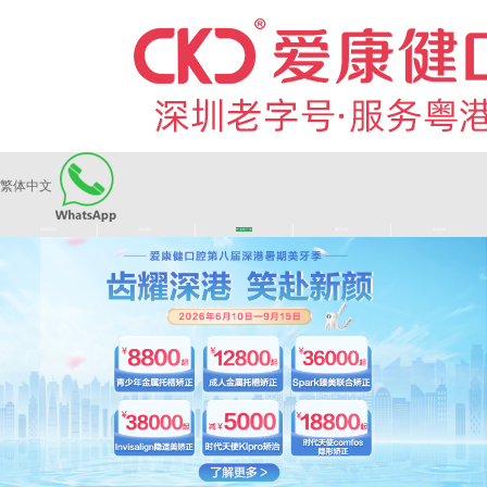
繁体中文
|
|
|
|
爱康健品牌
医师团队
长者医疗券
看牙活动
来院路线