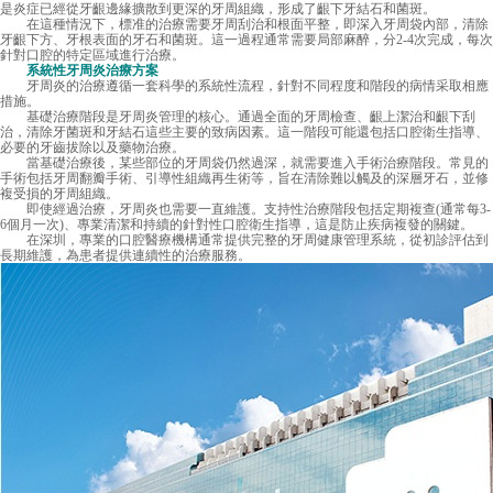
是炎症已經從牙齦邊緣擴散到更深的牙周組織，形成了齦下牙結石和菌斑。
在這種情況下，標准的治療需要牙周刮治和根面平整，即深入牙周袋內部，清除
牙齦下方、牙根表面的牙石和菌斑。這一過程通常需要局部麻醉，分2-4次完成，每次
針對口腔的特定區域進行治療。
系統性牙周炎治療方案
牙周炎的治療遵循一套科學的系統性流程，針對不同程度和階段的病情采取相應
措施。
基礎治療階段是牙周炎管理的核心。通過全面的牙周檢查、齦上潔治和齦下刮
治，清除牙菌斑和牙結石這些主要的致病因素。這一階段可能還包括口腔衛生指導、
必要的牙齒拔除以及藥物治療。
當基礎治療後，某些部位的牙周袋仍然過深，就需要進入手術治療階段。常見的
手術包括牙周翻瓣手術、引導性組織再生術等，旨在清除難以觸及的深層牙石，並修
複受損的牙周組織。
即使經過治療，牙周炎也需要一直維護。支持性治療階段包括定期複查(通常每3-
6個月一次)、專業清潔和持續的針對性口腔衛生指導，這是防止疾病複發的關鍵。
在深圳，專業的口腔醫療機構通常提供完整的牙周健康管理系統，從初診評估到
長期維護，為患者提供連續性的治療服務。