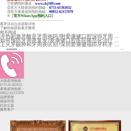
①官網預約通道：
www.ckj100.com
②官方大陸咨詢預約熱線：
0755-61302632
③官方香港咨詢預約熱線：
00852-62157070
④【
官方WhatsApp預約入口
】
————————————————
看牙活动
点击获取详情
了解价格
获取看牙费用
相关阅读
冷热刺激牙酸是牙周炎吗?附爱康健口腔深圳牙周 ...
如何预防牙周炎复发?爱康健口腔医院规范化治疗 ...
上火牙龈肿和牙周炎区别?深圳爱康健福田牙科牙 ...
相关医师推荐
More+
大陆咨询热线：
0755-61302632
香港咨询热线：
00852-62157070
品牌荣誉
就诊环境
社会公益
服务客户