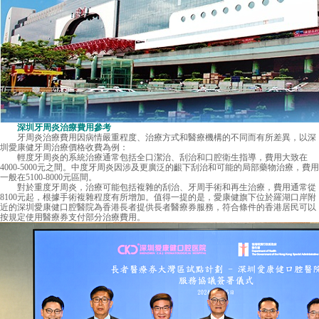
深圳牙周炎治療費用
參考
牙周炎治療費用因病情嚴重程度、治療方式和醫療機構的不同而有所差異，以深
圳愛康健牙周治療價格收費為例：
輕度牙周炎的系統治療通常包括全口潔治、刮治和口腔衛生指導，費用大致在
4000-5000元之間。中度牙周炎因涉及更廣泛的齦下刮治和可能的局部藥物治療，費用
一般在5100-8000元區間。
對於重度牙周炎，治療可能包括複雜的刮治、牙周手術和再生治療，費用通常從
8100元起，根據手術複雜程度有所增加。值得一提的是，愛康健旗下位於羅湖口岸附
近的深圳愛康健口腔醫院為香港長者提供長者醫療券服務，符合條件的香港居民可以
按規定使用醫療券支付部分治療費用。