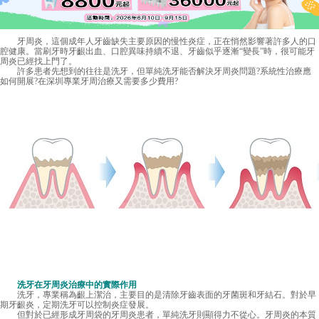
牙周炎，這個成年人牙齒缺失主要原因的慢性炎症，正在悄然影響著許多人的口
腔健康。當刷牙時牙齦出血、口腔異味持續不退、牙齒似乎逐漸“變長”時，很可能牙
周炎已經找上門了。
許多患者先想到的往往是洗牙，但單純洗牙能否解決牙周炎問題?系統性治療應
如何開展?在深圳專業牙周治療又需要多少費用?
洗牙在牙周炎治療中的實際作用
洗牙，專業稱為齦上潔治，主要目的是清除牙齒表面的牙菌斑和牙結石。對於早
期牙齦炎，定期洗牙可以控制炎症發展。
但對於已經形成牙周袋的牙周炎患者，單純洗牙則顯得力不從心。牙周炎的本質