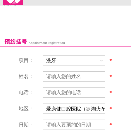
来院路线
罗湖口岸
福田口岸
深圳湾口岸
深圳爱康健口腔医院
康辉口腔门诊部
富康口腔门诊部
恒洁口腔门诊部
恒乐口腔诊所
富港口腔诊所
项目：
*
姓名：
*
电话：
*
地区：
*
深圳爱康健口腔医院
地址：深圳市罗湖区建设路罗湖火车站大楼C区1-2楼北侧、4-8楼
营业时间：9:00-18:00
日期：
*
（节假日照常上班）