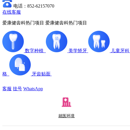
电话：852-62157070
在线客服
爱康健齿科热门项目
爱康健齿科热门项目
数字种植
美学矫牙
儿童牙
格
牙齿贴面
客服
挂号
WhatsApp
就医环境