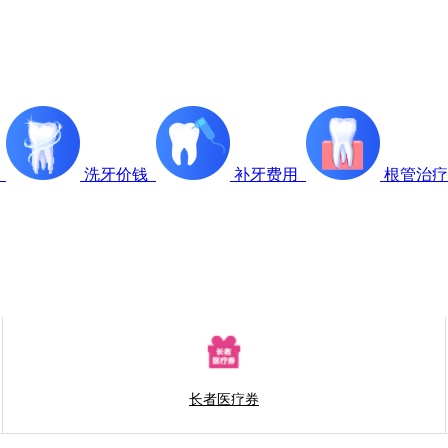
科
洗牙价钱
补牙费用
根管治
长者医疗券