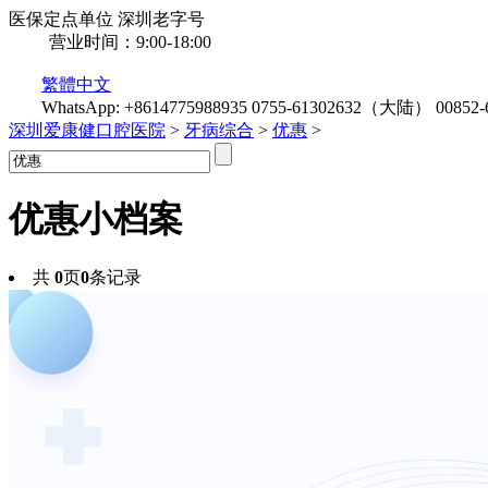
医保定点单位
深圳老字号
营业时间：9:00-18:00
繁體中文
WhatsApp: +8614775988935
0755-61302632（大陆）
0085
深圳爱康健口腔医院
>
牙病综合
>
优惠
>
优惠
小档案
共
0
页
0
条记录