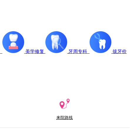
疗
美学修复
牙周专科
拔牙价
来院路线