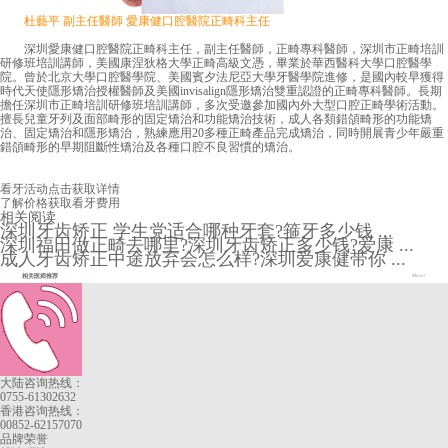
杜藝平 副主任醫師 愛康健口腔醫院正畸科主任
深圳愛康健口腔醫院正畸科主任，副主任醫師，正畸專科醫師，深圳市正畸培訓
研修班培訓講師，美國康涅狄格大學正畸高級文憑，畢業於華西醫科大學口腔醫學
院。曾於北京大學口腔醫學院、美國賓夕法尼亞大學牙醫學院進修，是國內較早獲得
時代天使隱形矯治授權醫師及美國invisalign隱形矯治雙重認證的正畸專科醫師。長期
擔任深圳市正畸培訓研修班培訓講師，多次受邀參加國內外大型口腔正畸學術活動。
擅長兒童牙列及面部畸形的固定矯治和功能矯治技術，成人各類錯頜畸形的功能矯
治、固定矯治和隱形矯治，熟練應用20多種正畸產品完成矯治，同時開展青少年嚴重
錯頜畸形的早期阻斷性矯治及各種口腔不良習慣的矯治。
看牙活动
点击获取详情
了解价格
获取看牙费用
相关阅读
深圳牙齿矫正 学生党适合哪种牙套?箍牙多少钱 ...
深圳福田做正畸去哪里?深圳牙齿矫正多少钱?爱康 ...
成人牙齿矫正中途放弃会怎么样?深圳爱康健带你 ...
相关医师推荐
More+
大陆咨询热线：
0755-61302632
香港咨询热线：
00852-62157070
品牌荣誉