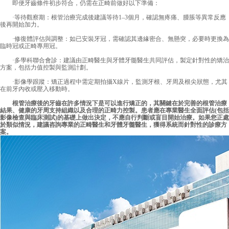
即便牙齒條件初步符合，仍需在正畸前做好以下準備：
·等待觀察期：根管治療完成後建議等待1–3個月，確認無疼痛、腫脹等異常反應
後再開始加力。
·修復體評估與調整：如已安裝牙冠，需確認其邊緣密合、無懸突，必要時更換為
臨時冠或正畸專用冠。
·多學科聯合會診：建議由正畸醫生與牙體牙髓醫生共同評估，製定針對性的矯治
方案，包括力值控製與監測計劃。
·影像學跟蹤：矯正過程中需定期拍攝X線片，監測牙根、牙周及根尖狀態，尤其
在前牙內收或壓入移動時。
根管治療後的牙齒在許多情況下是可以進行矯正的，其關鍵在於完善的根管治療
結果、健康的牙周支持組織以及合理的正畸力控製。患者應在專業醫生全面評估(包括
影像檢查與臨床測試)的基礎上做出決定，不應自行判斷或盲目開始治療。如果您正處
於類似情況，建議咨詢專業的正畸醫生和牙體牙髓醫生，獲得系統而針對性的診療方
案。