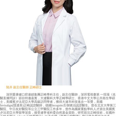
陸卉 副主任醫師 正畸碩士
深圳愛康健口腔連鎖集團正畸專科主任，副主任醫師，深圳電視臺第 一現場《名
醫直播問診》節目特邀嘉賓，大連醫科大學正畸學碩士、香港中文大學公共衛生學碩
士，美國賓夕法尼亞大學高級訪問學者，獲得大連市科技進步一等獎，美國
Invisalign(隱適美)正畸認證醫師，德國Incognito舌側矯治認證醫生。曾在北京大學第三
醫院、中日友好醫院等公立三甲醫院工作多年，曾作為國家重點學科人才派往美國賓
夕法尼亞大學留學深造，接受遼寧省科委自然基金資助，研究前沿正畸技術，在國外