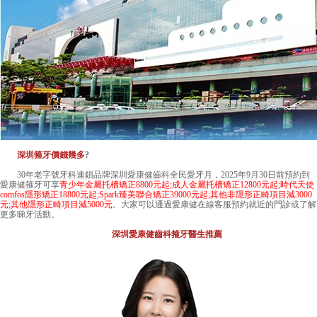
深圳箍牙價錢幾多
?
30年老字號牙科連鎖品牌深圳
愛康健齒科
全民愛牙月，2025年9月30日前預約到
愛康健箍牙可享
青少年金屬托槽矯正8800元起;成人金屬托槽矯正12800元起;時代天使
comfos隱形矯正18800元起;Spark臻美聯合矯正39000元起;其他非隱形正畸項目減3000
元;其他隱形正畸項目減5000元
。大家可以通過愛康健在線客服預約就近的門診或了解
更多睇牙活動。
深圳愛康健齒科箍牙醫生推薦