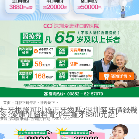
首页
>
口腔正畸专科
>
牙齿矫正
>
杜牙根後可以矯正牙齒嗎?深圳箍牙價錢幾
多?愛康健齒科青少年箍牙8800元起!
来源:
深圳愛康健口腔醫院
日期：2025-08-29