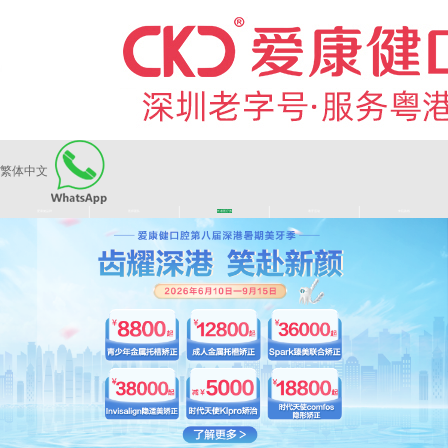
繁体中文
|
|
|
|
爱康健品牌
医师团队
长者医疗券
看牙活动
来院路线