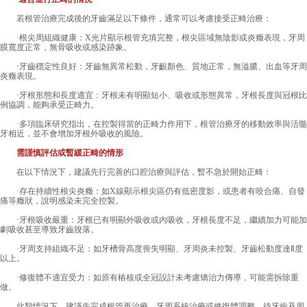
若根管治療完成後的牙齒滿足以下條件，通常可以考慮接受正畸治療：
·根尖周組織健康：X光片顯示根管充填完整，根尖區域無陰影或炎癥表現，牙周
膜寬度正常，無骨吸收或感染跡象。
·牙齒穩定性良好：牙齒無異常松動，牙齦顏色、質地正常，無溢膿、出血等牙周
炎癥表現。
·牙根形態和長度適宜：牙根未有明顯短小、吸收或形態異常，牙根長度與冠根比
例協調，能夠承受正畸力。
·多項臨床研究指出，在控製得當的正畸力作用下，根管治療牙的移動效率與活髓
牙相近，並不會增加牙根外吸收的風險。
需謹慎評估或暫緩正畸的情形
在以下情況下，建議先行完善的口腔治療與評估，暫不急於開始正畸：
·存在持續性根尖炎癥：如X線顯示根尖區仍有低密度影，或患者有咬合痛、自發
痛等癥狀，說明感染未完全控製。
·牙根吸收嚴重：牙根已有明顯外吸收或內吸收，牙根長度不足，繼續加力可能加
劇吸收甚至導致牙齒脫落。
·牙周支持組織不足：如牙槽骨高度喪失明顯、牙周炎未控製、牙齒松動度達Ⅱ度
以上。
·修復體不適宜受力：如原有樁核或全冠設計未考慮矯治力傳導，可能需拆除重
做。
此類情況下，建議先完成根管再治療、牙周系統治療或修復體調整，待牙齒及周