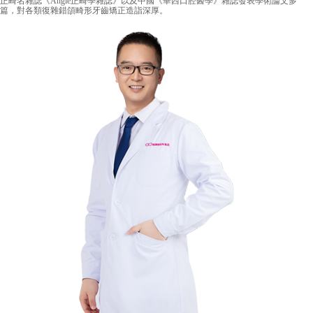
正畸名雜誌《Angle正畸學雜誌》以及中國《華西口腔醫學》雜誌發表學術論文多
篇，對各類復雜錯頜畸形牙齒矯正造詣深厚。