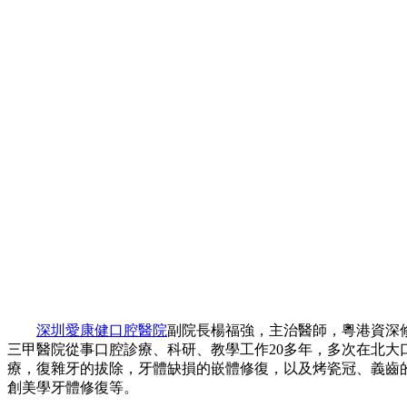
深圳愛康健口腔醫院
副院長楊福強，主治醫師，粵港資深修
三甲醫院從事口腔診療、科研、教學工作20多年，多次在北
療，復雜牙的拔除，牙體缺損的嵌體修復，以及烤瓷冠、義齒
創美學牙體修復等。