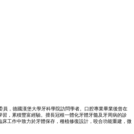
會委員，德國漢堡大學牙科學院訪問學者。口腔專業畢業後曾在
學習，累積豐富經驗。擅長冠根一體化牙體牙髓及牙周病的診
臨床工作中致力於牙體保存，種植修復設計，咬合功能重建，微