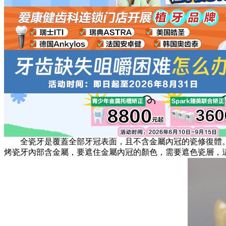
全瓷牙是覆蓋全部牙冠表面，且不含金屬內冠的瓷修復體。
烤瓷牙內部含金屬，要遮住金屬內冠的顏色，需要遮色瓷層，