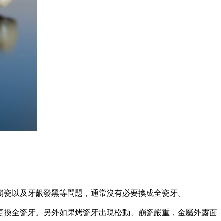
瓷以及牙齦發黑等問題，通常沒有必要換成全瓷牙。
換全瓷牙。另外如果烤瓷牙出現松動、崩瓷嚴重，金屬外露面