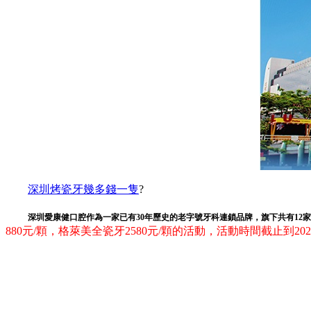
深圳烤瓷牙幾多錢一隻
?
深圳愛康健口腔作為一家已有30年歷史的老字號牙科連鎖品牌，旗下共有1
880元/顆，格萊美全瓷牙2580元/顆的活動，活動時間截止到202