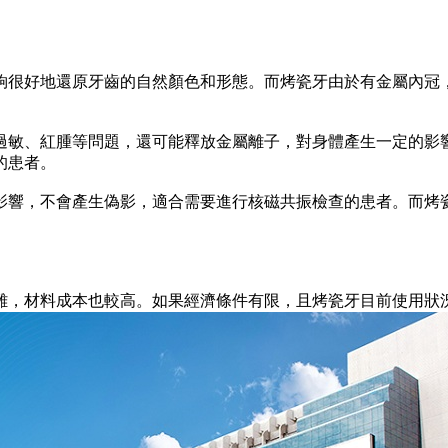
很好地還原牙齒的自然顏色和形態。而烤瓷牙由於有金屬內冠，
敏、紅腫等問題，還可能釋放金屬離子，對身體產生一定的影響
的患者。
響，不會產生偽影，適合需要進行核磁共振檢查的患者。而烤瓷
，材料成本也較高。如果經濟條件有限，且烤瓷牙目前使用狀況