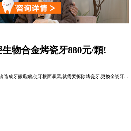
物合金烤瓷牙880元/顆!
者造成牙齦退縮,使牙根面暴露,就需要拆除烤瓷牙,更換全瓷牙...