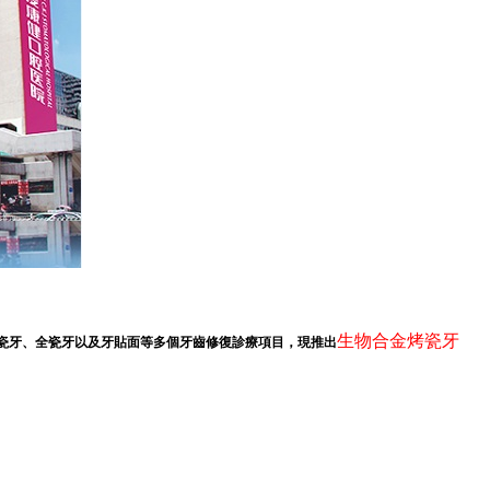
生物合金烤瓷牙
烤瓷牙、全瓷牙以及牙貼面等多個牙齒修復診療項目，現推出