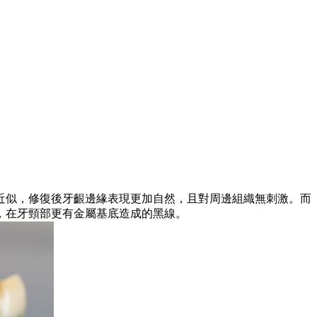
似，修復後牙齦邊緣表現更加自然，且對周邊組織無刺激。而
，在牙頸部更有金屬基底造成的黑線。