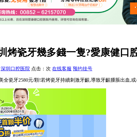
烤瓷牙幾多錢一隻?愛康健口腔生
：
深圳口腔医院
点击：
次
在线客服
预约挂号
美全瓷牙2580元/顆!若烤瓷牙持續刺激牙齦,導致牙齦腫脹出血,或