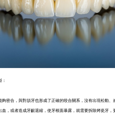
斷：
夠密合，與對頜牙也形成了正確的咬合關系，沒有出現松動、崩
血，或者造成牙齦退縮，使牙根面暴露，就需要拆除烤瓷牙，更