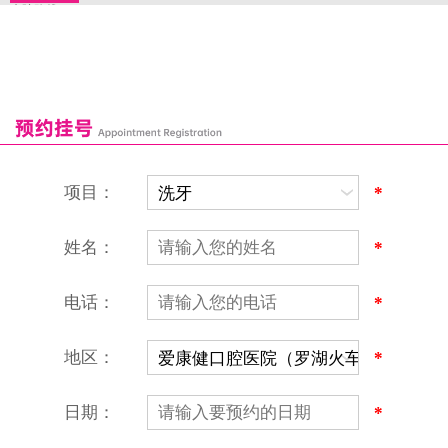
来院路线
罗湖口岸
福田口岸
深圳湾口岸
深圳爱康健口腔医院
康辉口腔门诊部
富康口腔门诊部
恒洁口腔门诊部
恒乐口腔诊所
富港口腔诊所
项目：
*
姓名：
*
电话：
*
地区：
*
深圳爱康健口腔医院
地址：深圳市罗湖区建设路罗湖火车站大楼C区1-2楼北侧、4-8楼
营业时间：9:00-18:00
日期：
*
（节假日照常上班）
香港电话：00852-62157070