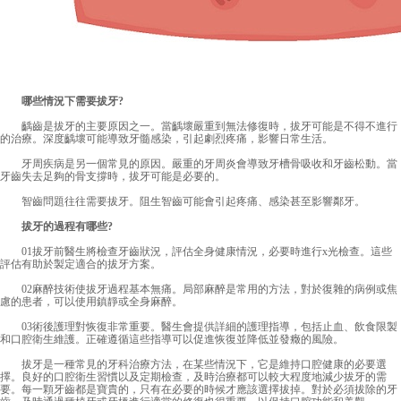
哪些情況下需要拔牙?
齲齒是拔牙的主要原因之一。當齲壞嚴重到無法修復時，拔牙可能是不得不進行
的治療。深度齲壞可能導致牙髓感染，引起劇烈疼痛，影響日常生活。
牙周疾病是另一個常見的原因。嚴重的牙周炎會導致牙槽骨吸收和牙齒松動。當
牙齒失去足夠的骨支撐時，拔牙可能是必要的。
智齒問題往往需要拔牙。阻生智齒可能會引起疼痛、感染甚至影響鄰牙。
拔牙的過程有哪些?
01拔牙前醫生將檢查牙齒狀況，評估全身健康情況，必要時進行x光檢查。這些
評估有助於製定適合的拔牙方案。
02麻醉技術使拔牙過程基本無痛。局部麻醉是常用的方法，對於復雜的病例或焦
慮的患者，可以使用鎮靜或全身麻醉。
03術後護理對恢復非常重要。醫生會提供詳細的護理指導，包括止血、飲食限製
和口腔衛生維護。正確遵循這些指導可以促進恢復並降低並發癥的風險。
拔牙是一種常見的牙科治療方法，在某些情況下，它是維持口腔健康的必要選
擇。良好的口腔衛生習慣以及定期檢查，及時治療都可以較大程度地減少拔牙的需
要。每一顆牙齒都是寶貴的，只有在必要的時候才應該選擇拔掉。對於必須拔除的牙