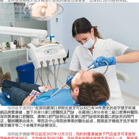
齒，及時通過種植牙或牙橋進行適當的修復也很重要，以保持口腔功能和美觀。
深圳拔牙邊間好
?
在深圳羅湖口岸附近拔牙可以到已有30年歷史的老字號牙科連
鎖品牌愛康健，旗下共有11家口腔醫院及門診，在羅湖口岸分布有二級口腔專科醫院-
深圳愛康健口腔醫院、康輝口腔門診部以及富康口腔門診部和顏麗口腔診所四間門
店，醫師團隊由港大、華西及中山等院校畢業的醫生組成，開展拔牙種植牙洗牙補牙
箍牙鑲牙等二十余種牙科診療項目。
深圳拔牙價錢?
即日起至2025年12月31日，預約到愛康健旗下門店拔牙可享脫智
慧齒每顆減300元，非智齒拔牙8折活動，另外還有超聲波保健洗牙68元一次，菌斑導