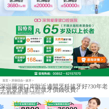
首页
>
牙病综合
>
拔牙
>
深圳羅湖口岸附近邊間牙科拔牙好?30年老
字號愛康健口腔拔牙價錢收費?
来源:
愛康健口腔
日期：2025-02-11