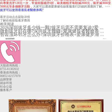
向專業洗牙128元一次，常規樹脂補牙6折，歐美種植牙每顆減2000元，箍牙減3000至
5000元等多個睇牙活動，
大家可以通過愛康健在線客服進行詳細的溝通與了解。>>>
拔牙可以使用香港長者醫療券嗎?
看牙活动
点击获取详情
了解价格
获取看牙费用
相关阅读
2026深圳拔牙多少钱一颗?拔牙后需不需要复诊?爱 ...
微創拔牙好在哪?深圳拔牙幾錢+愛康健長者醫療券 ...
智齿顶坏邻牙怎么办?深圳拔牙价格表+爱康健罗湖 ...
相关医师推荐
More+
大陆咨询热线：
0755-61302632
香港咨询热线：
00852-62157070
品牌荣誉
就诊环境
社会公益
服务客户