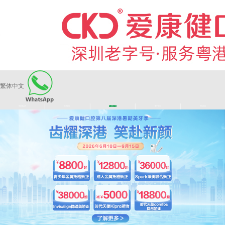
繁体中文
|
|
|
|
爱康健品牌
医师团队
长者医疗券
看牙活动
来院路线