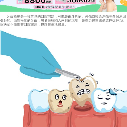
牙齒松動是一種常見的口腔問題，可能是由牙周病、外傷或咬合創傷等多個原因
引起的。面對松動的牙齒，患者往往陷入兩難的境地：是盡力保留還是選擇拔掉?這
個決定不僅影響口腔健康，也影響生活質量。