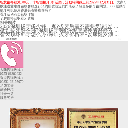
智慧齒每顆減300元，非智齒拔牙8折活動，活動時間截止到2025年12月31日。
大家可
以通過愛康健在線客服進行預約掛號就近的門店或了解更多的牙齒問題。>>>
鬆動牙
拔牙可以使用香港長者醫療券嗎？
看牙活动
点击获取详情
了解价格
获取看牙费用
相关阅读
2026深圳拔牙多少钱一颗?拔牙后需不需要复诊?爱 ...
微創拔牙好在哪?深圳拔牙幾錢+愛康健長者醫療券 ...
智齿顶坏邻牙怎么办?深圳拔牙价格表+爱康健罗湖 ...
相关医师推荐
More+
大陆咨询热线：
0755-61302632
香港咨询热线：
00852-62157070
品牌荣誉
就诊环境
社会公益
服务客户