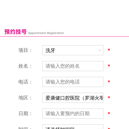
罗湖口岸
福田口岸
深圳湾口岸
深圳爱康健口腔医院
康辉口腔门诊部
富康口腔门诊部
恒洁口腔门诊部
恒乐口腔诊所
富港口腔诊所
项目：
*
姓名：
*
电话：
*
地区：
*
深圳爱康健口腔医院
地址：深圳市罗湖区建设路罗湖火车站大楼C区1-2楼北侧、4-8楼
营业时间：9:00-18:00
日期：
*
（节假日照常上班）
香港电话：00852-62157070
深圳电话：0755-61302632
微信线上预约：aikangjian1995