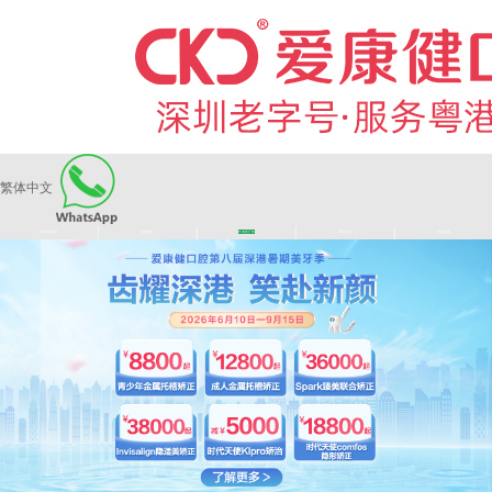
繁体中文
|
|
|
|
爱康健品牌
医师团队
长者医疗券
看牙活动
来院路线