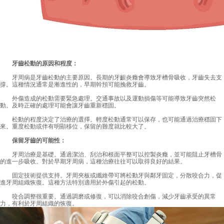
牙齒松動的原因和程度：
牙周病是牙齒松動的主要原因。長期的牙齦炎癥會導致牙槽骨吸收，牙齒失去支
撐。這種情況通常是漸進性的，早期幹預可能挽救牙齒。
外傷造成的松動需要緊急處理。交通事故以及運動損傷等可能導致牙齒突然松
動。及時正確的處理可能會讓牙齒重新穩固。
松動的程度決定了治療的選擇。輕度松動通常可以保存，也可能通過治療穩固下
來。重度松動或伴有明顯移位，保留的難度就比較大了。
保留牙齒的可能性：
牙周治療是基礎。通過潔治、刮治和根面平整可以控製炎癥，並可能阻止牙槽骨
的進一步吸收。對於早期牙周病，這種治療往往可以取得良好的結果。
固定技術提供支持。牙周夾板或纖維帶可將松動牙與鄰牙固定，分散咬合力，促
進牙周組織恢復。這種方法特別適用於外傷引起的松動。
咬合調整很重要。通過調磨或修復，可以消除咬合創傷，減少牙齒承受的異常
力，有利於牙周組織的恢復。