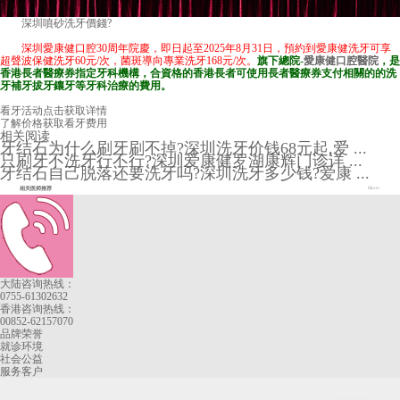
深圳噴砂洗牙價錢
?
深圳愛康健口腔30周年院慶，即日起至2025年8月31日，預約到愛康健洗牙可享
超聲波保健洗牙60元/次，菌斑導向專業洗牙168元/次。
旗下總院-
愛康健口腔醫院
，是
香港長者醫療券指定牙科機構，合資格的香港長者可使用長者醫療券支付相關的的洗
牙補牙拔牙鑲牙等牙科治療的費用。
看牙活动
点击获取详情
了解价格
获取看牙费用
相关阅读
牙结石为什么刷牙刷不掉?深圳洗牙价钱68元起,爱 ...
只刷牙不洗牙行不行?深圳爱康健罗湖康辉门诊详 ...
牙结石自己脱落还要洗牙吗?深圳洗牙多少钱?爱康 ...
相关医师推荐
More+
大陆咨询热线：
0755-61302632
香港咨询热线：
00852-62157070
品牌荣誉
就诊环境
社会公益
服务客户