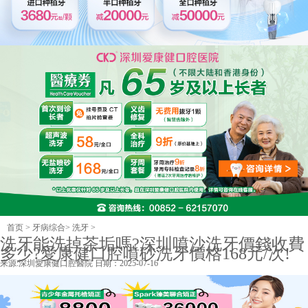
首页
>
牙病综合
>
洗牙
>
洗牙能洗掉茶垢嗎?深圳噴沙洗牙價錢收費
多少?愛康健口腔噴砂洗牙價格168元/次!
来源:
深圳愛康健口腔醫院
日期：2025-07-16