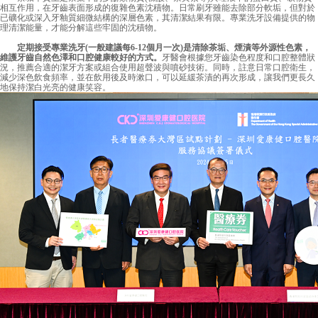
相互作用，在牙齒表面形成的復雜色素沈積物。日常刷牙雖能去除部分軟垢，但對於
已礦化或深入牙釉質細微結構的深層色素，其清潔結果有限。專業洗牙設備提供的物
理清潔能量，才能分解這些牢固的沈積物。
定期接受專業洗牙(一般建議每6-12個月一次)是清除茶垢、煙漬等外源性色素，
維護牙齒自然色澤和口腔健康較好的方式。
牙醫會根據您牙齒染色程度和口腔整體狀
況，推薦合適的潔牙方案或組合使用超聲波與噴砂技術。同時，註意日常口腔衛生，
減少深色飲食頻率，並在飲用後及時漱口，可以延緩茶漬的再次形成，讓我們更長久
地保持潔白光亮的健康笑容。