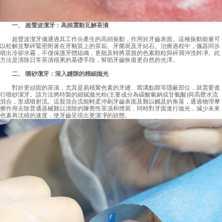
一、 超聲波潔牙：高頻震動瓦解茶漬
超聲波潔牙儀通過其工作尖產生的高頻振動，作用於牙齒表面。這種振動能量可
以松解並擊碎緊密附著在牙釉質上的茶垢、牙菌斑及牙結石。治療過程中，儀器同步
噴出冷卻水霧，不僅保護牙體組織，更能及時將震脫的色素顆粒與碎屑沖洗幹凈。此
方法是清除日常茶漬積累的基礎手段，幫助牙齒恢復更自然的光澤。
二、 噴砂潔牙：深入縫隙的精細拋光
對於更頑固的茶漬，尤其是易積聚色素的牙縫、窩溝點隙等隱蔽部位，就需要進
行噴砂潔牙。該方法將特製的細膩拋光粉(主要成分為碳酸氫鈉或甘氨酸)與高壓水流
混合，形成噴射流。這股混合流能輕柔沖刷牙齒表面及難以觸及的角落，通過物理摩
擦作用去除普通器械難以清除的陳舊性茶漬和煙斑，同時對牙面進行拋光，減少未來
色素再沈積的速度，使牙齒呈現出更潔凈的狀態。