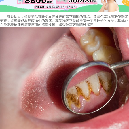
茶香怡人，但長期品茶難免在牙齒表面留下頑固的茶垢。這些色素沈積不僅影響
美觀，還可能成為細菌滋生的溫床。專業洗牙正是解決這一問題較好的方法，其核心
在於兩種被牙科廣泛應用的清潔技術：超聲波潔牙與噴砂潔牙。