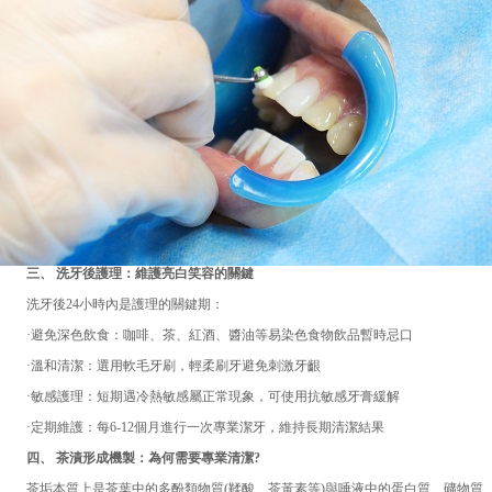
三、 洗牙後護理：維護亮白笑容的關鍵
洗牙後24小時內是護理的關鍵期：
·避免深色飲食：咖啡、茶、紅酒、醬油等易染色食物飲品暫時忌口
·溫和清潔：選用軟毛牙刷，輕柔刷牙避免刺激牙齦
·敏感護理：短期遇冷熱敏感屬正常現象，可使用抗敏感牙膏緩解
·定期維護：每6-12個月進行一次專業潔牙，維持長期清潔結果
四、 茶漬形成機製：為何需要專業清潔?
茶垢本質上是茶葉中的多酚類物質(鞣酸、茶黃素等)與唾液中的蛋白質、礦物質