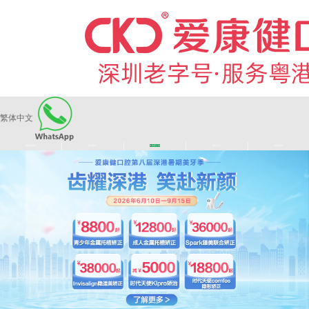
繁体中文
|
|
|
|
爱康健品牌
医师团队
长者医疗券
看牙活动
来院路线