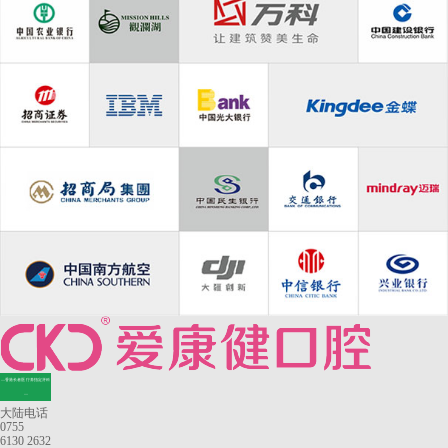
—香港长者医疗券指定牙科
—
大陆电话
0755
6130 2632