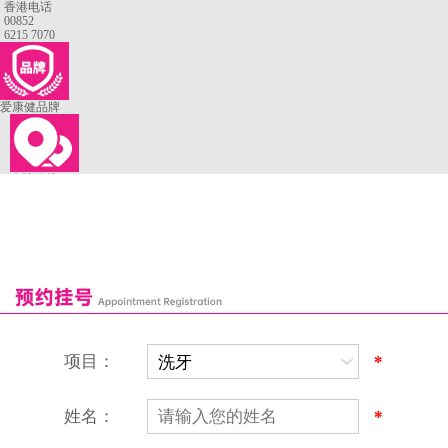
香港电话
00852
6215 7070
爱康健品牌
来院路线
罗湖口岸
福田口岸
深圳湾口岸
深圳爱康健口腔医院
康辉口腔门诊部
富康口腔门诊部
恒洁口腔门诊部
恒乐口腔诊所
富港口腔诊所
项目：
*
姓名：
*