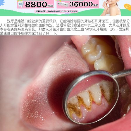
洗牙是維護口腔健康的重要環節。它能清除頑固的牙結石和牙菌斑，但術後部分
人可能會遇到牙齦輕微出血的情況。這通常是治療過程中的正常反應，尤其在牙齦原
本存在炎癥時更為常見。那麽洗牙後牙齒出血怎麽止血?深圳洗牙幾錢一次?下面深圳
愛康健口腔小編帶大家詳細了解一下。