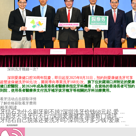
深圳洗牙幾錢一次
?
深圳愛康健口腔30周年院慶，即日起至2025年8月31日，預約到愛康健洗牙可享
超聲波保健洗牙60元/次，菌斑導向專業洗牙168元/次。
旗下位於羅湖口岸附近的
愛康
健口腔醫院
，於2024年成為香港長者醫療券指定牙科機構，合資格的香港長者可預約
到院，使用長者醫療券支付洗牙補牙拔牙種牙等相關的牙科治療費用。
看牙活动
点击获取详情
了解价格
获取看牙费用
相关阅读
牙结石为什么刷牙刷不掉?深圳洗牙价钱68元起,爱 ...
只刷牙不洗牙行不行?深圳爱康健罗湖康辉门诊详 ...
牙结石自己脱落还要洗牙吗?深圳洗牙多少钱?爱康 ...
相关医师推荐
More+