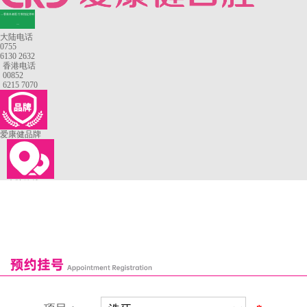
—香港长者医疗券指定牙科
—
大陆电话
0755
6130 2632
香港电话
00852
6215 7070
爱康健品牌
来院路线
罗湖口岸
福田口岸
深圳湾口岸
深圳爱康健口腔医院
康辉口腔门诊部
富康口腔门诊部
恒洁口腔门诊部
恒乐口腔诊所
富港口腔诊所