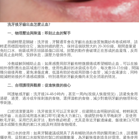
洗牙後牙齒出血怎麽止血?
一、物理壓迫與降溫：即刻止血的幫手
持續輕壓是關鍵：洗牙後，牙醫通常會在牙齦出血點放置無菌紗布卷或棉球。請
輕柔而穩固地咬住它，施加持續的壓力。保持這個狀態大約 20-30分鐘。期間盡量避
免吐口水、吮吸或用舌頭舔舐傷口區域。頻繁的動作會破壞正在形成的血凝塊，反而
延長止血時間。安靜休息，讓壓力發揮作用。
冷敷緩解與輔助止血：如果感覺局部牙齦有輕微腫痛或希望輔助止血，可以在臉
頰外側對應出血區域進行冷敷。使用包裹好的冰袋或冷毛巾，每次敷10-15分鐘，間隔
幾分鐘後再敷，避免凍傷皮膚。低溫有助於收縮局部微小血管，減少血液滲出，同時
能減輕術後的不適感或腫脹，特別適用於牙齦炎癥尚未完全消退的情況。
二、合理護理與觀察：促進恢復的核心
呵護敏感牙齦：洗牙後24-48小時內，甚至一周內(視個人恢復情況)，請避免食用
過硬、過燙、過冷或辛辣刺激的食物。選擇溫軟的食物，減少對脆弱牙齦的物理和化
學刺激。
口腔清潔要溫和：洗牙後當天可以正常刷牙，但避開出血明顯的區域。輕輕刷其
他牙齒，出血區域用溫水漱口即可(避免大力漱口)。後續堅持每天早晚刷牙，並使用
軟毛牙刷。采用巴氏刷牙法，動作務必輕柔，尤其是靠近牙齦邊緣處。飯後漱口(可用
溫水或醫生推薦的漱口水)能及時清除食物殘渣。
漱口水的使用：如果牙醫建議或開具了具有輔助消炎作用的醫用漱口水，請遵醫
囑使用。這類漱口水能幫助控製口腔細菌數量，為牙齦恢復創造良好環境。避免使用