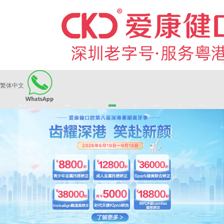
繁体中文
|
|
|
|
爱康健品牌
医师团队
长者医疗券
看牙活动
来院路线