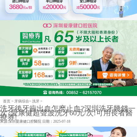
首页
>
牙病综合
>
洗牙
>
洗牙後牙齒出血怎麽止血?深圳洗牙幾錢一
次?愛康健超聲波洗牙60元/次!可用長者醫
療券!
来源:
深圳愛康健口腔醫院
日期：2025-07-18