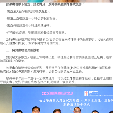
如果出現以下情況，請勿拖延，及時聯系您的牙醫或復診：
·出血量大(如持續吐出較多鮮血)。
·壓迫止血後超過一小時仍無明顯改善。
·出血持續超過48小時且未見好轉。
·伴有劇烈疼痛、明顯腫脹或發燒等異常癥狀。
及時復診能讓牙醫準確判斷原因(如是否存在未清理幹凈的結石碎片、凝血功能問
題或其他潛在因素)，並采取針對性處理措施。
三、關於藥物使用的說明
對於絕大多數洗牙後的正常輕微出血，物理壓迫和恰當的術後護理已足夠，通常
無需口服止血藥物。
如果出血情況特殊或較明顯，是否使用任何藥物(包括口服或局部用)必須嚴格遵
循您的牙醫的專業判斷和處方指導。切勿自行購買服用止血藥。
堅持每半年到一年進行一次專業洗牙，可以控製牙菌斑和牙結石，從根本上減輕
牙齦炎癥，使洗牙後的反應(包括出血)更輕微，恢復更快。