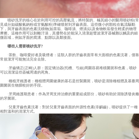
噴砂洗牙的核心在於利用可控的高壓氣流，將特製的、極其細小的醫用噴砂粉(常
見成分如碳酸氫鈉粉或甘氨酸粉)準確噴射到牙齒表面。這些微小的顆粒在氣流驅動
下，與牙齒表面的色素沈積物(如茶垢、咖啡漬、煙漬)以及食物軟垢發生輕柔的物理
摩擦。這種作用可以剝離汙漬，其優勢在於能深入清潔超聲波潔牙器械難以觸及的細
微區域，例如牙面的窩溝、點隙以及鄰接面。
哪些人需要噴砂洗牙?
·茶飲、咖啡愛好者及吸煙者：這類人群的牙齒表面常有大面積的色素沈著，僅靠
常規潔牙可能無法完全去除。
·牙齒矯正(正畸)人群：固定矯治器(托槽、弓絲)周圍容易堆積菌斑和色素，噴砂
可以清潔這些器械周邊的死角。
·種植牙維護者：種植體周圍健康的基石是控製菌斑，噴砂是清除種植體及基臺周
圍菌斑生物膜較好的手段。
·牙周維護期患者：作為牙周支持治療的重要組成部分，噴砂有助於清除誘發炎癥
的牙菌斑。
·兒童牙齒色素沈著：對於兒童牙齒表面的外源性色素(非齲齒)，噴砂提供了一種
相對溫和的清潔方式。