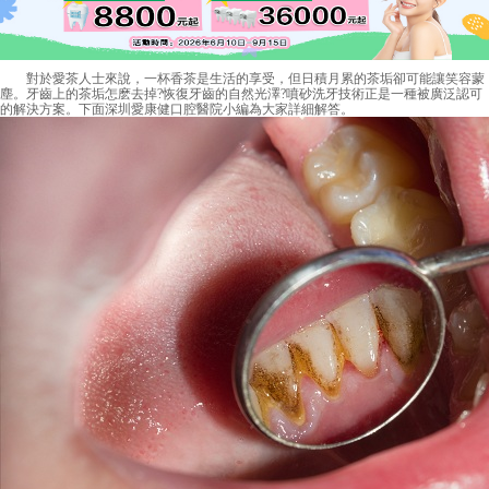
對於愛茶人士來說，一杯香茶是生活的享受，但日積月累的茶垢卻可能讓笑容蒙
塵。牙齒上的茶垢怎麽去掉?恢復牙齒的自然光澤?噴砂洗牙技術正是一種被廣泛認可
的解決方案。下面深圳愛康健口腔醫院小編為大家詳細解答。