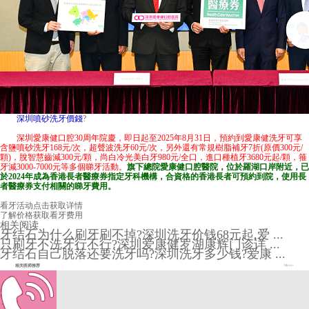
深圳噴砂洗牙價錢
?
深圳愛康健口腔30周年院慶，即日起至2025年8月31日，預約到愛康健洗牙可享
含鹽噴砂洗牙168元/次，超聲波洗牙60元/次，另外還有常規樹脂補牙7折(原價300元/
顆)，脫智慧齒減300元/顆，尚白冷光美白牙980元/全口，進口種植牙3680元起/顆，箍
牙減3000-7000元等多個睇牙活動。
旗下總院
愛康健口腔醫院
，位於羅湖口岸附近，已
於2024年成為香港長者醫療券指定牙科機構，合資格的香港長者可預約到院，使用長
者醫療券支付相關的睇牙費用。
看牙活动
点击获取详情
了解价格
获取看牙费用
相关阅读
牙结石为什么刷牙刷不掉?深圳洗牙价钱68元起,爱 ...
只刷牙不洗牙行不行?深圳爱康健罗湖康辉门诊详 ...
牙结石自己脱落还要洗牙吗?深圳洗牙多少钱?爱康 ...
相关医师推荐
More+