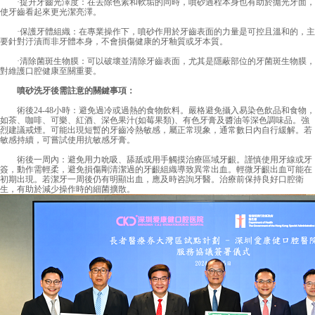
·提升牙齒光澤度：在去除色素和軟垢的同時，噴砂過程本身也有助於拋光牙面，
使牙齒看起來更光潔亮澤。
·保護牙體組織：在專業操作下，噴砂作用於牙齒表面的力量是可控且溫和的，主
要針對汙漬而非牙體本身，不會損傷健康的牙釉質或牙本質。
·清除菌斑生物膜：可以破壞並清除牙齒表面，尤其是隱蔽部位的牙菌斑生物膜，
對維護口腔健康至關重要。
噴砂洗牙後需註意的關鍵事項：
術後24-48小時：避免過冷或過熱的食物飲料。嚴格避免攝入易染色飲品和食物，
如茶、咖啡、可樂、紅酒、深色果汁(如莓果類)、有色牙膏及醬油等深色調味品。強
烈建議戒煙。可能出現短暫的牙齒冷熱敏感，屬正常現象，通常數日內自行緩解。若
敏感持續，可嘗試使用抗敏感牙膏。
術後一周內：避免用力吮吸、舔舐或用手觸摸治療區域牙齦。謹慎使用牙線或牙
簽，動作需輕柔，避免損傷剛清潔過的牙齦組織導致異常出血。輕微牙齦出血可能在
初期出現。若潔牙一周後仍有明顯出血，應及時咨詢牙醫。治療前保持良好口腔衛
生，有助於減少操作時的細菌擴散。