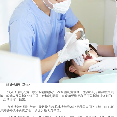
噴砂洗牙好唔好?
·深入清潔無死角：噴砂粉顆粒微小，在高壓氣流帶動下能滲透到牙齒細微的縫
隙、齦溝以及器械(如矯正器、種植體)周圍，實現超聲潔牙和手工器械難以達到的
「深度清潔」結果。
·高效清除外源性色素：能較快且輕柔地清除附著於牙釉質表面的茶漬、咖啡斑、
煙斑等外源性色素沈著，還原牙齒天然色澤。