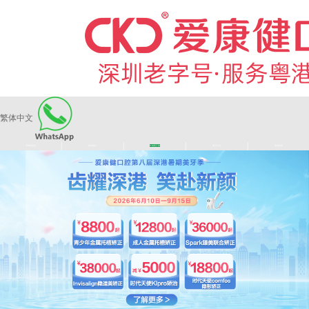
繁体中文
|
|
|
|
爱康健品牌
医师团队
长者医疗券
看牙活动
来院路线