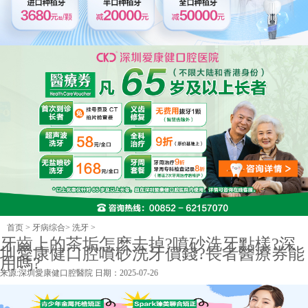
首页
>
牙病综合
>
洗牙
>
牙齒上的茶垢怎麽去掉?噴砂洗牙點樣?深
圳愛康健口腔噴砂洗牙價錢?長者醫療券能
用嗎?
来源:
深圳愛康健口腔醫院
日期：2025-07-26